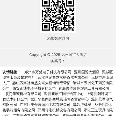
添加微信咨询
Copyright © 2025 温州国贸大酒店
备案号：
友情链接：
郑州市万盛电子科技有限公司
温州国贸大酒店
潍城区
望留太鼎装饰材料厂
武汉世纪超杰实验仪器有限公司
无锡市惠山泥
人厂
惠山区洛社镇盛文斌大棚钢管经营部
诸城市五洲化工商贸有限
公司
西安正通电子科技有限公司
青岛兴华煜亮焊割工具有限公司
厦门华宏机械有限公司
深圳新语汇国际语言中心
上海羿阳环境工
程技术有限公司
营口华夏陶瓷商城嘉瑞陶瓷营销中心
温州景军电气
有限公司
广东巨美金属结构工程有限公司
啤吟行机械
大连中联运
集装箱服务有限公司
郑州佰宏机械设备有限公司
浙江正艺玩具有限
公司
广东云资本实业投资有限公司
威海平升渔具配件有限公司
峻